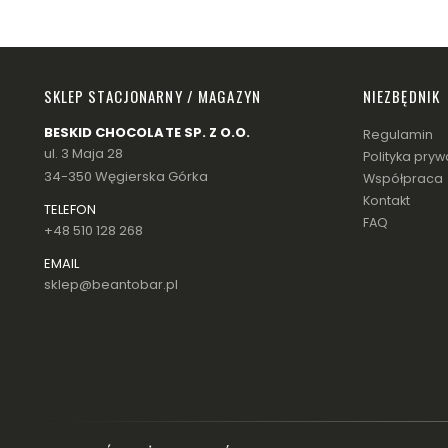
SKLEP STACJONARNY / MAGAZYN
NIEZBĘDNIK
BESKID CHOCOLATE SP. Z O.O.
Regulamin
ul. 3 Maja 28
Polityka pryw
34-350 Węgierska Górka
Współpraca
Kontakt
TELEFON
FAQ
+48 510 128 268
EMAIL
sklep@beantobar.pl