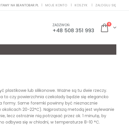
ITAMY NA BEANTOBAR.PL
MOJE KONTO
KOSZYK
ZALOGUJ SIĘ
|
0
ZADZWOŃ
+48 508 351 993
 plastikowe lub silikonowe. Ważne są tu dwie rzeczy.
na to czy powierzchnia czekolady będzie się elegancko
a formy. Same foremki powinny być nieznacznie
 w okolicach 20-22°C). Najprostszą metodą jest wylewanie
 lecz ostrożnie nią potrząsać przez ok. 1 minutę, by
no odbywa się w chłodni, w temperaturze 8-10 °C.