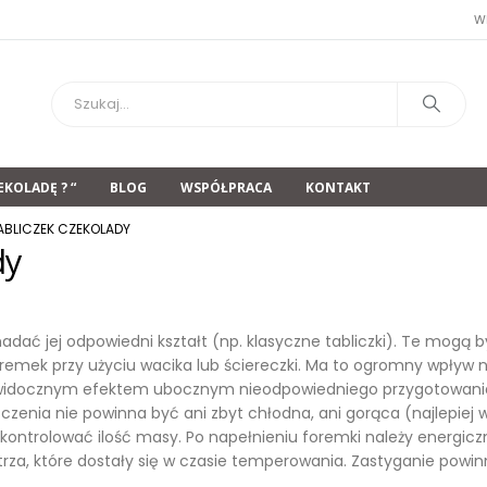
W
EKOLADĘ ? “
BLOG
WSPÓŁPRACA
KONTAKT
BLICZEK CZEKOLADY
dy
ć jej odpowiedni kształt (np. klasyczne tabliczki). Te mogą być
oremek przy użyciu wacika lub ściereczki. Ma to ogromny wpływ 
ie widocznym efektem ubocznym nieodpowiedniego przygotowani
zczenia nie powinna być ani zbyt chłodna, ani gorąca (najlepiej
ntrolować ilość masy. Po napełnieniu foremki należy energicznie,
za, które dostały się w czasie temperowania. Zastyganie powin