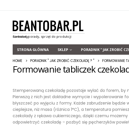
STRONA GŁÓWNA
SKLEP
PORADNIK ” JAK ZROBIĆ CZ
HOME
PORADNIK " JAK ZROBIĆ CZEKOLADĘ ? "
FORMOWANIE TA
Formowanie tabliczek czekola
Stemperowaną czekoladę pozostaje wylać do forem, by nada
Pierwszą z nich jest dokładne wymycie i wypolerowanie f
błyszczeć po wyjęciu z formy. Każde zabrudzenie będz
cieplejsze, niż masa (różnica 1°C), a temperatura pomies
czekolady z rękawa cukierniczego, dzięki czemu możemy ko
odpowietrzyć czekoladę – pozbyć się pęcherzyków powietr