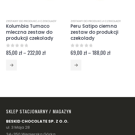
ZESTAWY DO PRODUKCJI CZEKOLADY
ZESTAWY DO PRODUKCJI CZEKOLADY
Kolumbia Tumaco
Peru Satipo ciemna
mleczna zestaw do
zestaw do produkcji
produkcji czekolady
czekolady
Zakres
Zakres
0
z 5
0
z 5
85,00
zł
–
232,00
zł
69,00
zł
–
188,00
zł
cen:
cen:
od
od
85,00 zł
69,00 zł
do
do
232,00 zł
188,00 zł
SKLEP STACJONARNY / MAGAZYN
BESKID CHOCOLATE SP. Z O.O.
ul. 3 Maja 28
34-350 Węgierska Górka