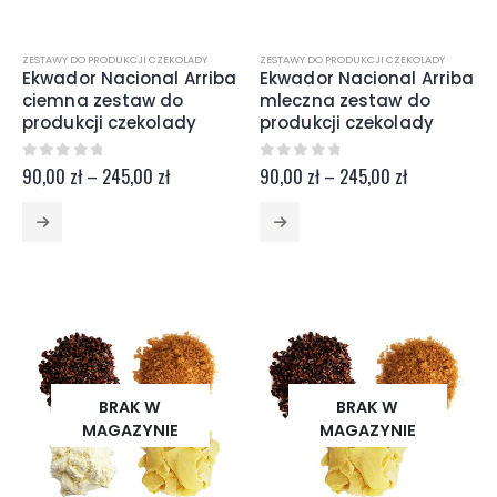
ZESTAWY DO PRODUKCJI CZEKOLADY
ZESTAWY DO PRODUKCJI CZEKOLADY
Ekwador Nacional Arriba
Ekwador Nacional Arriba
ciemna zestaw do
mleczna zestaw do
produkcji czekolady
produkcji czekolady
Zakres
Zakres
0
z 5
0
z 5
90,00
zł
–
245,00
zł
90,00
zł
–
245,00
zł
cen:
cen:
od
od
Ten
Ten
90,00 zł
90,00 zł
produkt
produkt
do
do
ma
ma
245,00 zł
245,00 zł
wiele
wiele
wariantów.
wariantów.
Opcje
Opcje
można
można
wybrać
wybrać
na
na
BRAK W
BRAK W
stronie
stronie
MAGAZYNIE
MAGAZYNIE
produktu
produktu