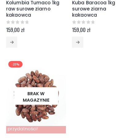
Kolumbia Tumaco 1kg
Kuba Baracoa 1kg
raw surowe ziarno
surowe ziarna
kakaowca
kakaowca
0
z 5
0
z 5
159,00
zł
159,00
zł
-31%
BRAK W
MAGAZYNIE
Krótki termin
przydatności!