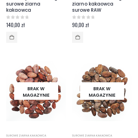
surowe ziarna
ziarno kakaowca
kakaowca
surowe RAW
0
z 5
0
z 5
140,00
zł
90,00
zł
BRAK W
BRAK W
MAGAZYNIE
MAGAZYNIE
SUROWE ZIARNA KAKAOWCA
SUROWE ZIARNA KAKAOWCA