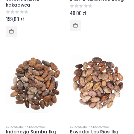
kakaowca
0
z 5
40,00
zł
0
z 5
159,00
zł
SUROWE ZIARNA KAKAOWCA
SUROWE ZIARNA KAKAOWCA
Indonezja Sumba 1kg
Ekwador Los Rios 1kg