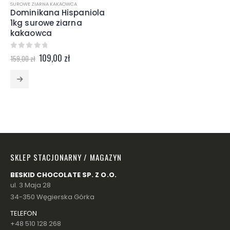
SUROWE ZIARNA KAKAOWCA
Dominikana Hispaniola
1kg surowe ziarna
kakaowca
Pierwotna
Aktualna
0
z 5
109,00
zł
159,00
zł
cena
cena
wynosiła:
wynosi:
159,00 zł.
109,00 zł.
SKLEP STACJONARNY / MAGAZYN
BESKID CHOCOLATE SP. Z O.O.
ul. 3 Maja 28
34-350 Węgierska Górka
TELEFON
+48 510 128 268