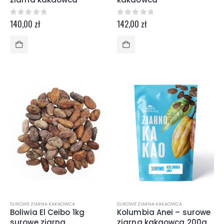
0
z 5
0
z 5
140,00
zł
142,00
zł
SUROWE ZIARNA KAKAOWCA
SUROWE ZIARNA KAKAOWCA
Boliwia El Ceibo 1kg
Kolumbia Anei – surowe
surowe ziarna
ziarna kakaowca 200g