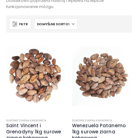
Dodatkowo poprawia nastrój i wpływa na lepsze
funkcjonowanie mózgu.
FILTR
SUROWE ZIARNA KAKAOWCA
SUROWE ZIARNA KAKAOWCA
Saint Vincent i
Wenezuela Patanemo
Grenadyny 1kg surowe
1kg surowe ziarna
ziarna kakaowca
kakaowca