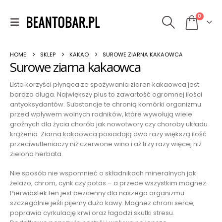
0
HOME
SKLEP
KAKAO
SUROWE ZIARNA KAKAOWCA
Surowe ziarna kakaowca
Lista korzyści płynąca ze spożywania ziaren kakaowca jest
bardzo długa. Największy plus to zawartość ogromnej ilości
antyoksydantów. Substancje te chronią komórki organizmu
przed wpływem wolnych rodników, które wywołują wiele
groźnych dla życia chorób jak nowotwory czy choroby układu
krążenia. Ziarna kakaowca posiadają dwa razy większą ilość
przeciwutleniaczy niż czerwone wino i aż trzy razy więcej niż
zielona herbata.
Nie sposób nie wspomnieć o składnikach mineralnych jak
żelazo, chrom, cynk czy potas – a przede wszystkim magnez.
Pierwiastek ten jest bezcenny dla naszego organizmu
szczególnie jeśli pijemy dużo kawy. Magnez chroni serce,
poprawia cyrkulację krwi oraz łagodzi skutki stresu.