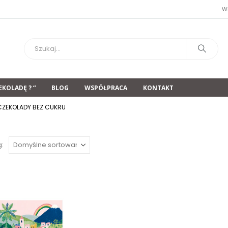
W
EKOLADĘ ? “
BLOG
WSPÓŁPRACA
KONTAKT
CZEKOLADY BEZ CUKRU
g: