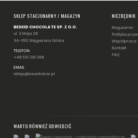
SKLEP STACJONARNY / MAGAZYN
NIEZBĘDNIK
BESKID CHOCOLATE SP. Z O.O.
Regulamin
ul. 3 Maja 28
Polityka pryw
34-350 Węgierska Górka
Współpraca
Kontakt
TELEFON
FAQ
+48 510 128 268
EMAIL
sklep@beantobar.pl
WARTO RÓWNIEŻ ODWIEDZIĆ