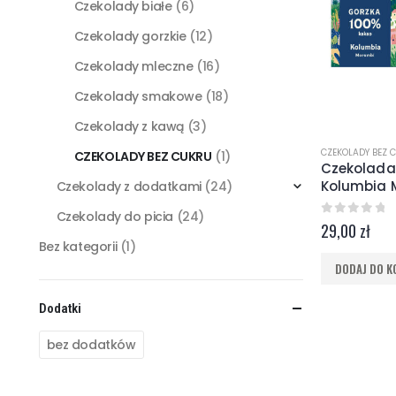
Czekolady białe
(6)
Czekolady gorzkie
(12)
Czekolady mleczne
(16)
Czekolady smakowe
(18)
Czekolady z kawą
(3)
CZEKOLADY BEZ 
CZEKOLADY BEZ CUKRU
(1)
Czekolada
Kolumbia 
Czekolady z dodatkami
(24)
Czekolady do picia
(24)
0
z 5
29,00
zł
Bez kategorii
(1)
DODAJ DO K
Dodatki
bez dodatków