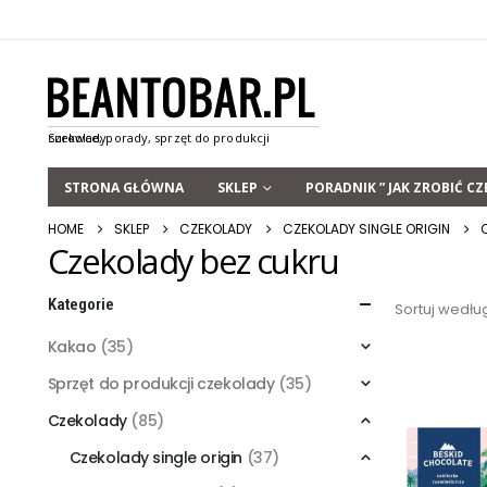
STRONA GŁÓWNA
SKLEP
PORADNIK ” JAK ZROBIĆ CZ
HOME
SKLEP
CZEKOLADY
CZEKOLADY SINGLE ORIGIN
Czekolady bez cukru
Kategorie
Sortuj wedłu
Kakao
(35)
Sprzęt do produkcji czekolady
(35)
Czekolady
(85)
Czekolady single origin
(37)