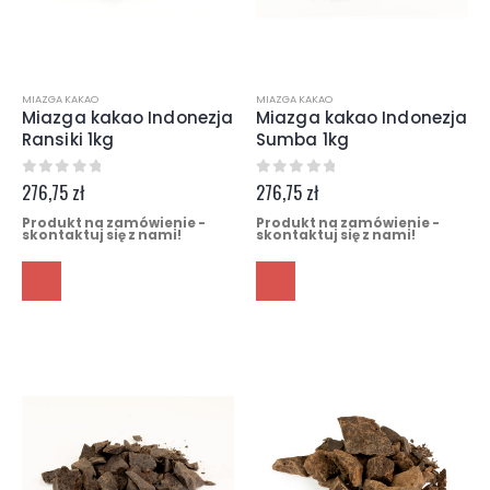
MIAZGA KAKAO
MIAZGA KAKAO
Miazga kakao Indonezja
Miazga kakao Indonezja
Ransiki 1kg
Sumba 1kg
0
z 5
0
z 5
276,75
zł
276,75
zł
Produkt na zamówienie -
Produkt na zamówienie -
skontaktuj się z nami!
skontaktuj się z nami!