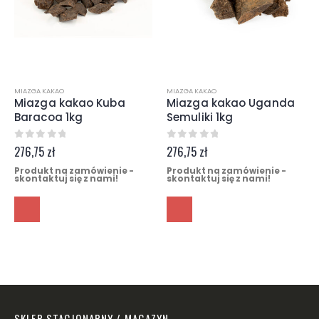
MIAZGA KAKAO
MIAZGA KAKAO
Miazga kakao Kuba
Miazga kakao Uganda
Baracoa 1kg
Semuliki 1kg
0
z 5
0
z 5
276,75
zł
276,75
zł
Produkt na zamówienie -
Produkt na zamówienie -
skontaktuj się z nami!
skontaktuj się z nami!
SKLEP STACJONARNY / MAGAZYN