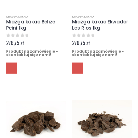
MIAZGA KAKAO
MIAZGA KAKAO
Miazga kakao Belize
Miazga kakao Ekwador
Peini 1kg
Los Rios 1kg
0
z 5
0
z 5
276,75
zł
276,75
zł
Produkt na zamówienie -
Produkt na zamówienie -
skontaktuj się z nami!
skontaktuj się z nami!