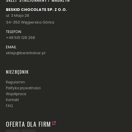
BESKID CHOCOLATE SP. Z O.O.
ul. 3 Maja 28
34-350 Węgierska Górka
TELEFON
+48 510 128 268
EMAIL
sklep@beantobar.pl
NIEZBĘDNIK
Regulamin
Polityka prywatności
Współpraca
Kontakt
FAQ
OFERTA DLA FIRM