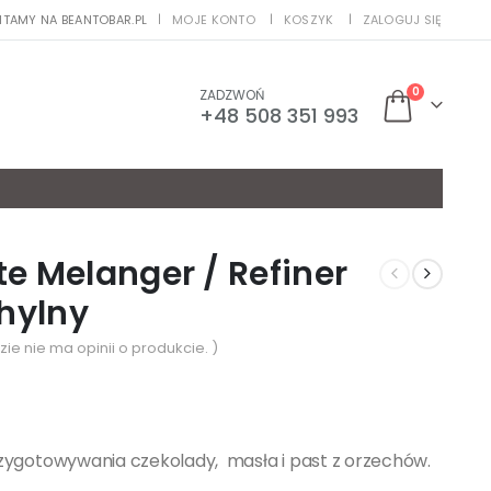
ITAMY NA BEANTOBAR.PL
MOJE KONTO
KOSZYK
ZALOGUJ SIĘ
|
0
ZADZWOŃ
+48 508 351 993
e Melanger / Refiner
chylny
zie nie ma opinii o produkcie. )
zygotowywania czekolady, masła i past z orzechów.