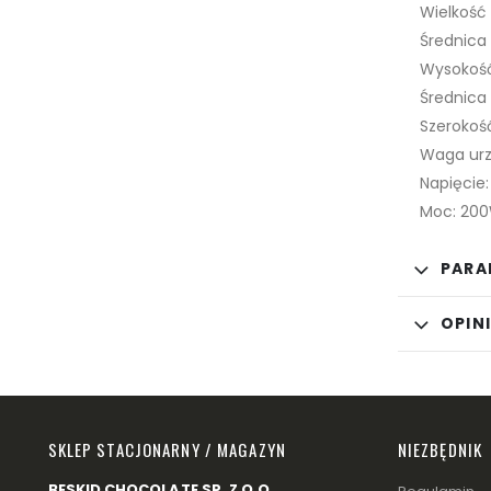
Wielkość 
Średnica
Wysokoś
Średnica
Szerokoś
Waga urzą
Napięcie:
Moc: 20
PARA
OPINI
SKLEP STACJONARNY / MAGAZYN
NIEZBĘDNIK
BESKID CHOCOLATE SP. Z O.O.