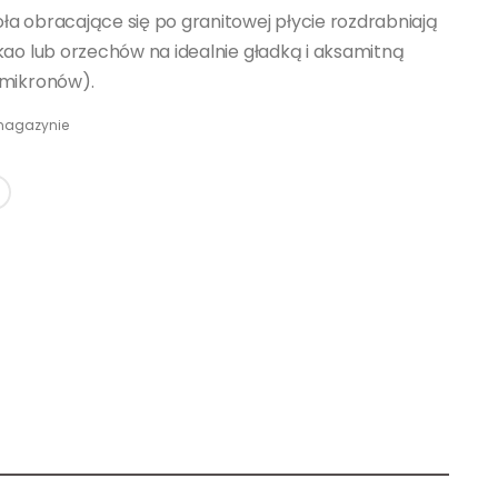
a obracające się po granitowej płycie rozdrabniają
kao lub orzechów na idealnie gładką i aksamitną
 mikronów).
magazynie