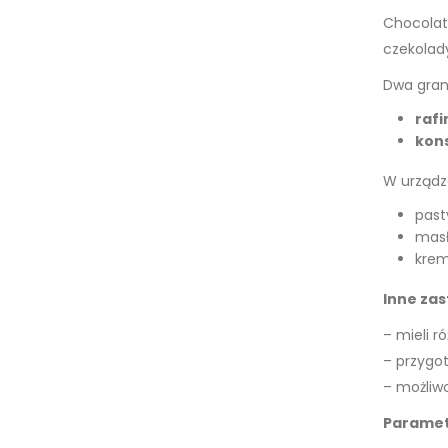
Chocolate
czekolad
Dwa grani
rafi
kon
W urządz
past
masł
krem
Inne za
– mieli 
– przygo
– możliw
Paramet