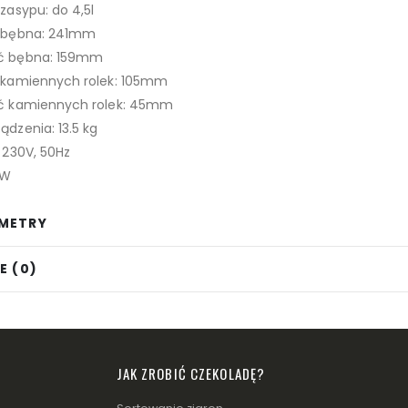
zasypu: do 4,5l
 bębna: 241mm
ć bębna: 159mm
 kamiennych rolek: 105mm
ć kamiennych rolek: 45mm
dzenia: 13.5 kg
 230V, 50Hz
0W
METRY
E (0)
JAK ZROBIĆ CZEKOLADĘ?