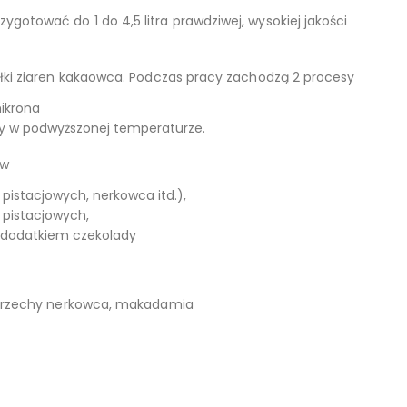
gotować do 1 do 4,5 litra prawdziwej, wysokiej jakości
wałki ziaren kakaowca. Podczas pracy zachodzą 2 procesy
ikrona
y w podwyższonej temperaturze.
ów
pistacjowych, nerkowca itd.),
pistacjowych,
z dodatkiem czekolady
e, orzechy nerkowca, makadamia