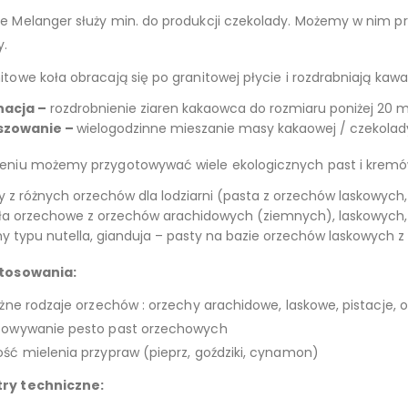
 Melanger służy min. do produkcji czekolady. Możemy w nim przy
y.
towe koła obracają się po granitowej płycie i rozdrabniają ka
nacja –
rozdrobnienie ziaren kakaowca do rozmiaru poniżej 20 m
szowanie –
wielogodzinne mieszanie masy kakaowej / czekolad
eniu możemy przygotowywać wiele ekologicznych past i krem
y z różnych orzechów dla lodziarni (pasta z orzechów laskowych, 
a orzechowe z orzechów arachidowych (ziemnych), laskowych, 
y typu nutella, gianduja – pasty na bazie orzechów laskowych 
stosowania:
różne rodzaje orzechów : orzechy arachidowe, laskowe, pistacj
towywanie pesto past orzechowych
ość mielenia przypraw (pieprz, goździki, cynamon)
ry techniczne: