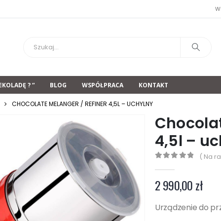
W
EKOLADĘ ? “
BLOG
WSPÓŁPRACA
KONTAKT
CHOCOLATE MELANGER / REFINER 4,5L – UCHYLNY
Chocolat
4,5l – u
( Na ra
0
z 5
2 990,00
zł
Urządzenie do pr