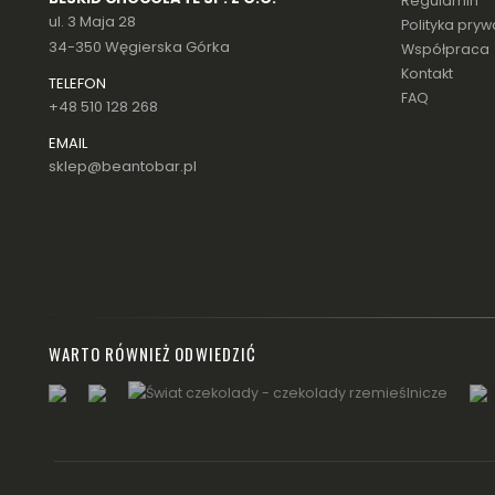
Regulamin
ul. 3 Maja 28
Polityka pryw
34-350 Węgierska Górka
Współpraca
Kontakt
TELEFON
FAQ
+48 510 128 268
EMAIL
sklep@beantobar.pl
WARTO RÓWNIEŻ ODWIEDZIĆ