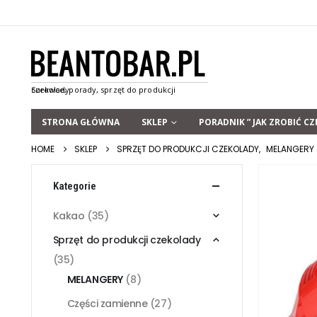
STRONA GŁÓWNA
SKLEP
PORADNIK ” JAK ZROBIĆ CZ
HOME
SKLEP
SPRZĘT DO PRODUKCJI CZEKOLADY
,
MELANGERY
Kategorie
Kakao
(35)
Sprzęt do produkcji czekolady
(35)
MELANGERY
(8)
Części zamienne
(27)