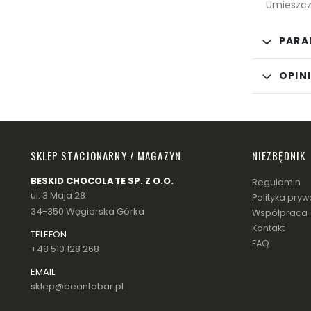
Umieszcz
PARA
OPINI
SKLEP STACJONARNY / MAGAZYN
NIEZBĘDNIK
BESKID CHOCOLATE SP. Z O.O.
Regulamin
ul. 3 Maja 28
Polityka pryw
34-350 Węgierska Górka
Współpraca
Kontakt
TELEFON
FAQ
+48 510 128 268
EMAIL
sklep@beantobar.pl