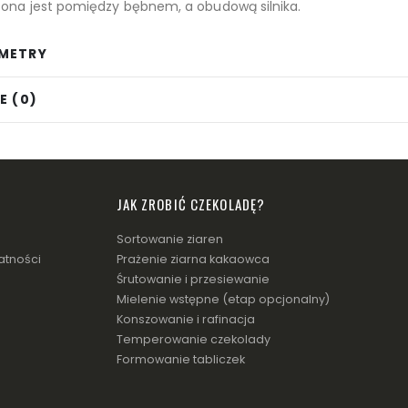
ona jest pomiędzy bębnem, a obudową silnika.
METRY
E (0)
JAK ZROBIĆ CZEKOLADĘ?
Sortowanie ziaren
atności
Prażenie ziarna kakaowca
Śrutowanie i przesiewanie
Mielenie wstępne (etap opcjonalny)
Konszowanie i rafinacja
Temperowanie czekolady
Formowanie tabliczek