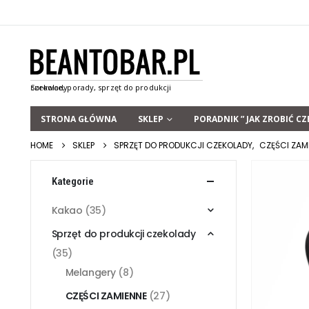
STRONA GŁÓWNA
SKLEP
PORADNIK ” JAK ZROBIĆ CZ
HOME
SKLEP
SPRZĘT DO PRODUKCJI CZEKOLADY
,
CZĘŚCI ZAM
Kategorie
Kakao
(35)
Sprzęt do produkcji czekolady
(35)
Melangery
(8)
CZĘŚCI ZAMIENNE
(27)