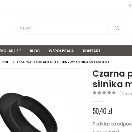
W
EKOLADĘ ? “
BLOG
WSPÓŁPRACA
KONTAKT
IENNE
CZARNA PODKŁADKA DO POKRYWY SILNIKA MELANGERA
Czarna 
silnika 
( Na ra
0
z 5
50,40
zł
Podkładka odpow
nablatowe).