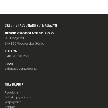
SKLEP STACJONARNY / MAGAZYN
BESKID CHOCOLATE SP. Z O.O.
ul. 3 Maja 28
34-350 Węgierska Górka
TELEFON
+48 510 128 268
EMAIL
sklep@beantobar.pl
NIEZBĘDNIK
Regulamin
Polityka prywatności
Współpraca
Kontakt