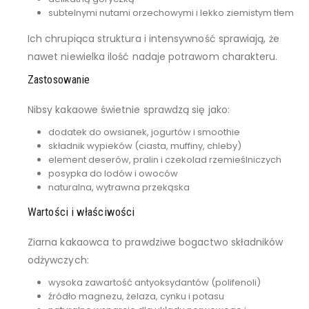
subtelnymi nutami orzechowymi i lekko ziemistym tłem
Ich chrupiąca struktura i intensywność sprawiają, że
nawet niewielka ilość nadaje potrawom charakteru.
Zastosowanie
Nibsy kakaowe świetnie sprawdzą się jako:
dodatek do owsianek, jogurtów i smoothie
składnik wypieków (ciasta, muffiny, chleby)
element deserów, pralin i czekolad rzemieślniczych
posypka do lodów i owoców
naturalna, wytrawna przekąska
Wartości i właściwości
Ziarna kakaowca to prawdziwe bogactwo składników
odżywczych:
wysoka zawartość antyoksydantów (polifenoli)
źródło magnezu, żelaza, cynku i potasu