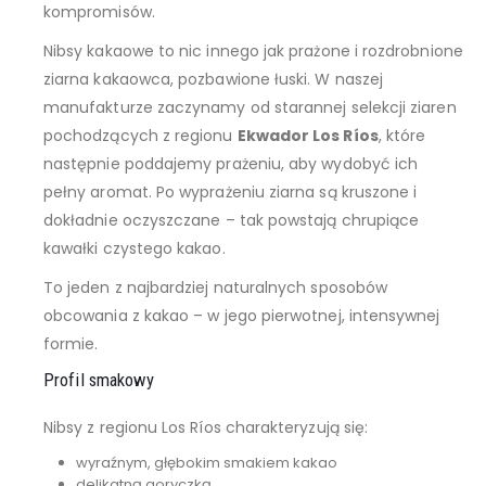
kompromisów.
Nibsy kakaowe to nic innego jak prażone i rozdrobnione
ziarna kakaowca, pozbawione łuski. W naszej
manufakturze zaczynamy od starannej selekcji ziaren
pochodzących z regionu
Ekwador Los Ríos
, które
następnie poddajemy prażeniu, aby wydobyć ich
pełny aromat. Po wyprażeniu ziarna są kruszone i
dokładnie oczyszczane – tak powstają chrupiące
kawałki czystego kakao.
To jeden z najbardziej naturalnych sposobów
obcowania z kakao – w jego pierwotnej, intensywnej
formie.
Profil smakowy
Nibsy z regionu Los Ríos charakteryzują się:
wyraźnym, głębokim smakiem kakao
delikatną goryczką