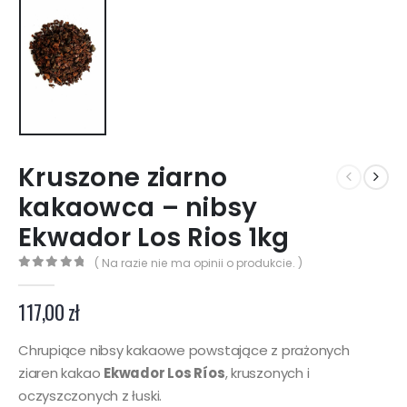
Kruszone ziarno
kakaowca – nibsy
Ekwador Los Rios 1kg
( Na razie nie ma opinii o produkcie. )
0
z 5
117,00
zł
Chrupiące nibsy kakaowe powstające z prażonych
ziaren kakao
Ekwador Los Ríos
, kruszonych i
oczyszczonych z łuski.