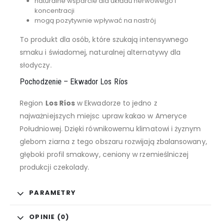
naturalne wsparcie dla układu nerwowego i
koncentracji
mogą pozytywnie wpływać na nastrój
To produkt dla osób, które szukają intensywnego
smaku i świadomej, naturalnej alternatywy dla
słodyczy.
Pochodzenie – Ekwador Los Ríos
Region
Los Ríos
w Ekwadorze to jedno z
najważniejszych miejsc upraw kakao w Ameryce
Południowej. Dzięki równikowemu klimatowi i żyznym
glebom ziarna z tego obszaru rozwijają zbalansowany,
głęboki profil smakowy, ceniony w rzemieślniczej
produkcji czekolady.
PARAMETRY
OPINIE (0)