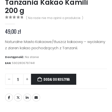
Tanzania Kakao Kamili
200 g
( Na razie nie ma opinii o produkcie. )
0
z 5
49,00
zł
Naturalne Masło Kakaowe/tłuszcz kakaowy – wyciskany
z ziaren kakao pochodzących z Tanzanii.
Dostępność:
Na stanie
EAN:
5902806797441
DODAJ DO KOSZYKA