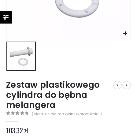
Zestaw plastikowego
cylindra do bębna
melangera
( Na razie nie ma opinii o produkcie. )
0
z 5
103,32
zł