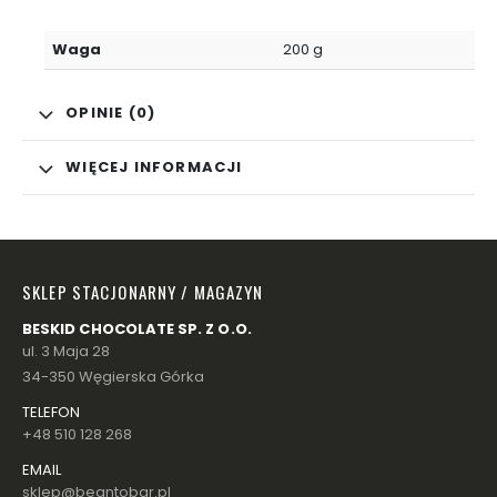
Waga
200 g
OPINIE (0)
WIĘCEJ INFORMACJI
SKLEP STACJONARNY / MAGAZYN
BESKID CHOCOLATE SP. Z O.O.
ul. 3 Maja 28
34-350 Węgierska Górka
TELEFON
+48 510 128 268
EMAIL
sklep@beantobar.pl