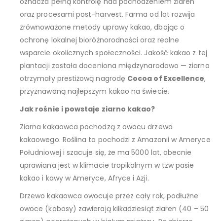
oznacza pełną kontrolę nad pochodzeniem ziaren
oraz procesami post-harvest. Farma od lat rozwija
zrównoważone metody uprawy kakao, dbając o
ochronę lokalnej bioróżnorodności oraz realne
wsparcie okolicznych społeczności. Jakość kakao z tej
plantacji została doceniona międzynarodowo — ziarna
otrzymały prestiżową nagrodę
Cocoa of Excellence
,
przyznawaną najlepszym kakao na świecie.
Jak rośnie i powstaje ziarno kakao?
Ziarna kakaowca pochodzą z owocu drzewa
kakaowego. Roślina ta pochodzi z Amazonii w Ameryce
Południowej i szacuje się, że ma 5000 lat, obecnie
uprawiana jest w klimacie tropikalnym w tzw pasie
kakao i kawy w Ameryce, Afryce i Azji.
Drzewo kakaowca owocuje przez cały rok, podłużne
owoce (kabosy) zawierają kilkadziesiąt ziaren (40 – 50