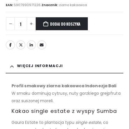
EAN:
5907990971226
Znacznik:
ziarno kakaowca
DODAJ DO KOSZYKA
WIĘCEJ INFORMACJI
Profil smakowy ziarna kakaowca Indonezja Bali
W smaku dominują cytrusy, nuty gorzkiego grejpfruta
oraz suszonej moreli.
Kakao single estate z wyspy Sumba
Gaura Estate to plantacja typu
single estate
, co