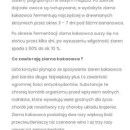
ziaren) pogrążonych w białym miąższu. Po zbiorze
dojrzałe owoce są rozłupywane, a wydobyte ziarna
kakaowca fermentują najczęściej w drewnianych
skrzyniach przez okres 3 – 7 dni pod liśćmi bananowca.
Po okresie fermentacji ziarna kakaowca suszy się na
słońcu przez kilka dni, po wysuszeniu wilgotność ziaren
spada z 60% do ok. 10 %.
Co zawierają ziarna kakaowca ?
Lista korzyści płynąca ze spożywania ziaren kakaowca
jest bardzo długa. Największy plus to zawartość
ogromnej ilości antyoksydantów. Substancje te
chronią komórki organizmu przed wpływem wolnych
rodników, które wywołują wiele groźnych dla życia
chorób jak nowotwory czy choroby układu krążenia.
Ziarna kakaowca posiadają dwa razy większą ilość
przeciwutleniaczy niż czerwone wino i aż trzy razy
więcej niż zielona herbata.