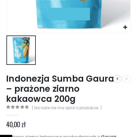
Indonezja Sumba Gaura
– prażone ziarno
kakaowca 200g
( Na razie nie ma opinii o produkcie. )
0
z 5
40,00
zł
Prażone ziarno kakaowca pochodzących z
Gaura