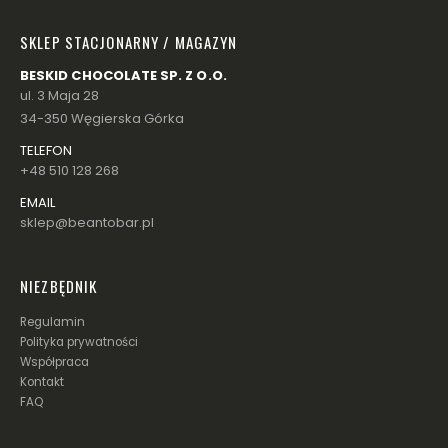
SKLEP STACJONARNY / MAGAZYN
BESKID CHOCOLATE SP. Z O.O.
ul. 3 Maja 28
34-350 Węgierska Górka
TELEFON
+48 510 128 268
EMAIL
sklep@beantobar.pl
NIEZBĘDNIK
Regulamin
Polityka prywatności
Współpraca
Kontakt
FAQ