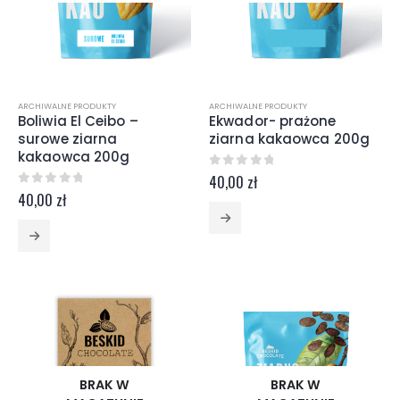
ARCHIWALNE PRODUKTY
ARCHIWALNE PRODUKTY
Boliwia El Ceibo –
Ekwador- prażone
surowe ziarna
ziarna kakaowca 200g
kakaowca 200g
0
z 5
40,00
zł
0
z 5
40,00
zł
BRAK W
BRAK W