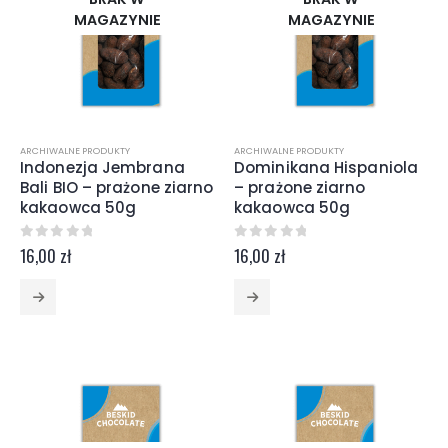
MAGAZYNIE
MAGAZYNIE
ARCHIWALNE PRODUKTY
ARCHIWALNE PRODUKTY
Indonezja Jembrana
Dominikana Hispaniola
Bali BIO – prażone ziarno
– prażone ziarno
kakaowca 50g
kakaowca 50g
0
z 5
0
z 5
16,00
zł
16,00
zł