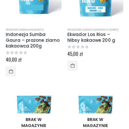
PRAŻONE ZIARNA KAKAOWCA
KRUSZONE ZIARNO KAKAOWCA (NIBSY)
Indonezja Sumba
Ekwador Los Rios –
Gaura – prażone ziarno
Nibsy kakaowe 200 g
kakaowca 200g
0
z 5
45,00
zł
0
z 5
40,00
zł
BRAK W
BRAK W
MAGAZYNIE
MAGAZYNIE