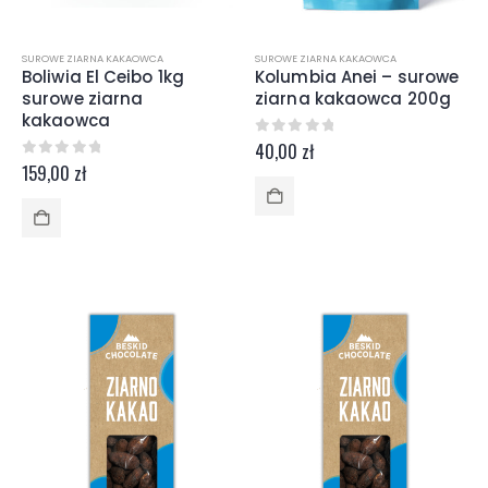
SUROWE ZIARNA KAKAOWCA
SUROWE ZIARNA KAKAOWCA
Boliwia El Ceibo 1kg
Kolumbia Anei – surowe
surowe ziarna
ziarna kakaowca 200g
kakaowca
0
z 5
40,00
zł
0
z 5
159,00
zł