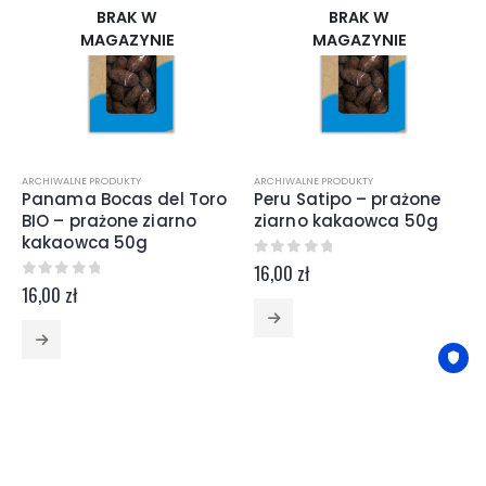
BRAK W
BRAK W
MAGAZYNIE
MAGAZYNIE
ARCHIWALNE PRODUKTY
ARCHIWALNE PRODUKTY
Panama Bocas del Toro
Peru Satipo – prażone
BIO – prażone ziarno
ziarno kakaowca 50g
kakaowca 50g
0
z 5
16,00
zł
0
z 5
16,00
zł