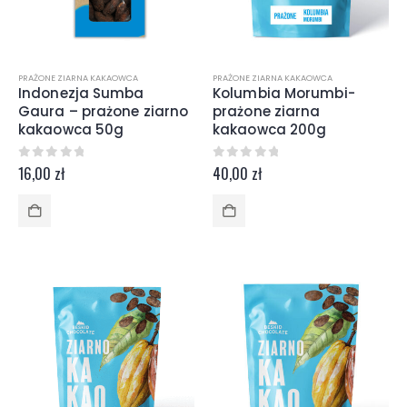
PRAŻONE ZIARNA KAKAOWCA
PRAŻONE ZIARNA KAKAOWCA
Indonezja Sumba
Kolumbia Morumbi-
Gaura – prażone ziarno
prażone ziarna
kakaowca 50g
kakaowca 200g
0
z 5
0
z 5
16,00
zł
40,00
zł