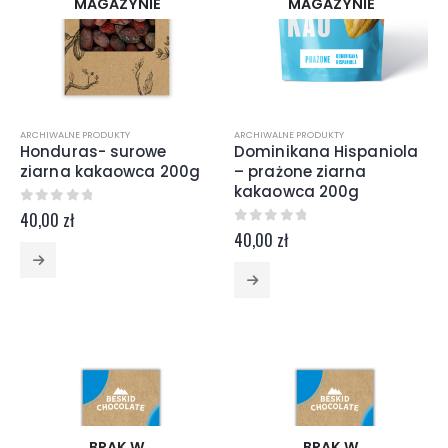
MAGAZYNIE
MAGAZYNIE
ARCHIWALNE PRODUKTY
ARCHIWALNE PRODUKTY
Honduras- surowe
Dominikana Hispaniola
ziarna kakaowca 200g
– prażone ziarna
kakaowca 200g
0
z 5
40,00
zł
0
z 5
40,00
zł
BRAK W
BRAK W