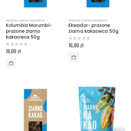
PRAŻONE ZIARNA KAKAOWCA
PRAŻONE ZIARNA KAKAOWCA
Kolumbia Morumbi-
Ekwador- prażone
prażone ziarno
ziarna kakaowca 50g
kakaowca 50g
0
z 5
16,00
zł
0
z 5
16,00
zł